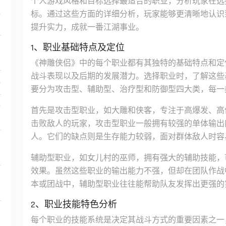
个人游戏风格和目标选择最适合的职业，分析玩家在选
境
标。通过这些方面的详细分析，玩家能够更清晰地认识
提升实力，成就一番江湖事业。
1、职业基础特点及定位
松
《神雕侠侣》中的每个职业都有其独特的基础特点和定
战斗表现以及后期的发展潜力。选择职业时，了解这些
略
要分为攻击型、辅助型、治疗型和防御型四大类，每一
析
首先是攻击型职业，如大雕和侠客，专注于高爆发、高
击败敌人的玩家，攻击型职业一般拥有较强的单体输出能
人。它们的缺点则是生存能力较弱，面对群体敌人时容
间
辅助型职业，如女儿村的巫师，拥有强大的辅助技能，
效果。虽然这些职业的输出能力不强，但却在团队作战
及
本或团战中，辅助型职业往往能帮助队友发挥出更强的
2、职业技能特色分析
每个职业的技能系统是决定其战斗方式的重要因素之一