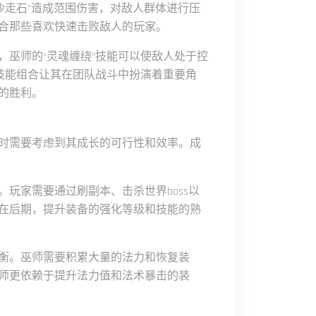
沙走石”造成范围伤害，对敌人群体进行压
合那些喜欢快速击败敌人的玩家。
，巫师的“灵魂缠绕”技能可以使敌人处于控
的技能组合让其在团队战斗中扮演着重要角
的胜利。
时需要考虑到其成长的可行性和效率。成
玩家需要通过刷副本、击杀世界boss以
在后期，提升装备的强化等级和技能的熟
衡。巫师需要积累大量的法力和恢复装
师更依赖于提升法力值和法术暴击的装