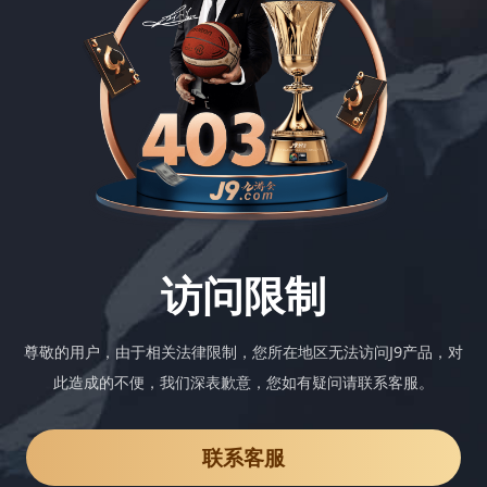
访问限制
尊敬的用户，由于相关法律限制，您所在地区无法访问J9产品，对
此造成的不便，我们深表歉意，您如有疑问请联系客服。
联系客服