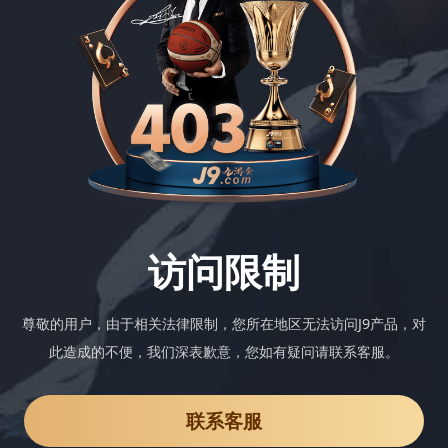
访问限制
尊敬的用户，由于相关法律限制，您所在地区无法访问J9产品，对
此造成的不便，我们深表歉意，您如有疑问请联系客服。
联系客服