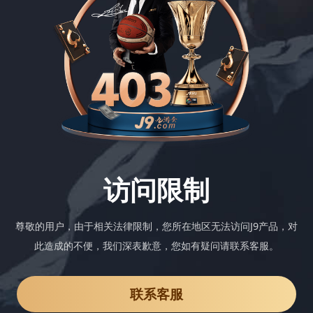
访问限制
尊敬的用户，由于相关法律限制，您所在地区无法访问J9产品，对
此造成的不便，我们深表歉意，您如有疑问请联系客服。
联系客服