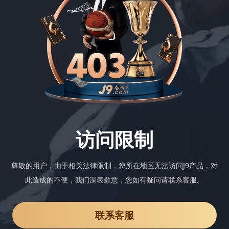
访问限制
尊敬的用户，由于相关法律限制，您所在地区无法访问J9产品，对
此造成的不便，我们深表歉意，您如有疑问请联系客服。
联系客服