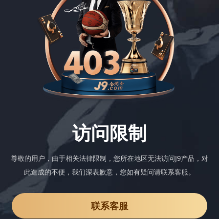
访问限制
尊敬的用户，由于相关法律限制，您所在地区无法访问J9产品，对
此造成的不便，我们深表歉意，您如有疑问请联系客服。
联系客服