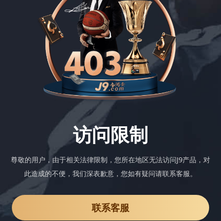
访问限制
尊敬的用户，由于相关法律限制，您所在地区无法访问J9产品，对
此造成的不便，我们深表歉意，您如有疑问请联系客服。
联系客服