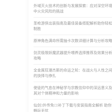
外域灭火技术的创新与发展探索：应对深空环
中火灾风险的挑战
圣枪游侠出装指南及最佳装备搭配解析助你轻
制胜
原神角色满命所需抽卡次数详细计算与分析攻
剑灵极限妖魔武器提升喂养选择推荐及效果分
攻略
全金属狂潮杰斯的命运之轮：在战火与人性之
的抉择与挣扎
使徒的气息在神秘学与宗教信仰中的深远意义
其对个体精神和力量的影响
仙剑3外传免CD补丁下载与安装指南全解析 助你
畅玩无忧