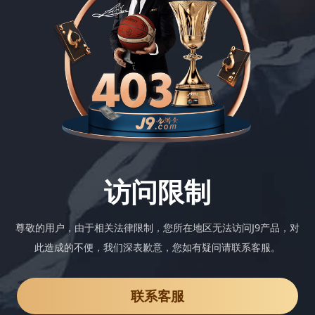
访问限制
尊敬的用户，由于相关法律限制，您所在地区无法访问J9产品，对
此造成的不便，我们深表歉意，您如有疑问请联系客服。
联系客服