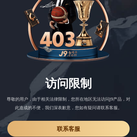
访问限制
尊敬的用户，由于相关法律限制，您所在地区无法访问J9产品，对
此造成的不便，我们深表歉意，您如有疑问请联系客服。
联系客服