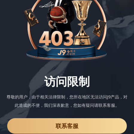
访问限制
尊敬的用户，由于相关法律限制，您所在地区无法访问J9产品，对
此造成的不便，我们深表歉意，您如有疑问请联系客服。
联系客服