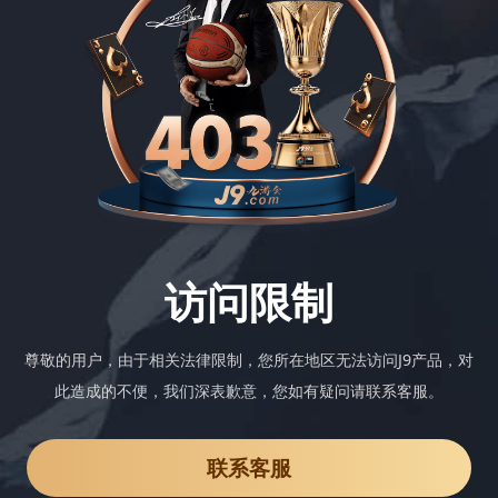
访问限制
尊敬的用户，由于相关法律限制，您所在地区无法访问J9产品，对
此造成的不便，我们深表歉意，您如有疑问请联系客服。
联系客服